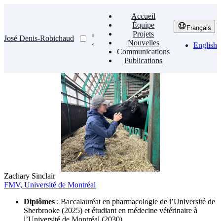
Accueil
Équipe
Français
Projets
José Denis-Robichaud
Nouvelles
English
Communications
Publications
Zachary Sinclair
FMV, Université de Montréal
Diplômes
: Baccalauréat en pharmacologie de l’Université de
Sherbrooke (2025) et étudiant en médecine vétérinaire à
l’Université de Montréal (2030)